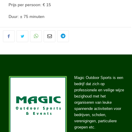
Prijs per persoon: € 15
Duur: ± 75 minuten
Magic Outdoor Sports is een
bedrijf dat zich op
professionele en veilige wijze
bezighoud met het
organiseren van leuke
spannende activiteiten voor
bedrijven, scholen,
verenigingen, particuliere
groepen etc.